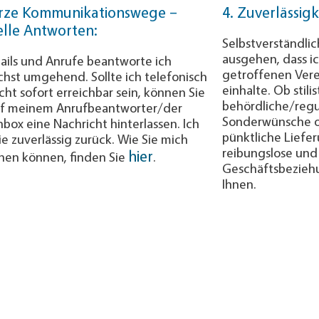
urze Kommunikationswege –
4. Zuverlässigk
elle Antworten:
Selbstverständli
ausgehen, dass ic
Mails und Anrufe beantworte ich
getroffenen Vere
hst umgehend. Sollte ich tele­fo­nisch
einhalte. Ob stili
cht sofort erreichbar sein, können Sie
behördliche/regu
f meinem Anruf­be­ant­worter/der
Sonderwünsche o
box eine Nach­richt hinter­lassen. Ich
pünktliche Liefer
ie zuverlässig zurück. Wie Sie mich
reibungs­lose und
hier
chen können, finden Sie
.
Geschäftsbeziehun
Ihnen.