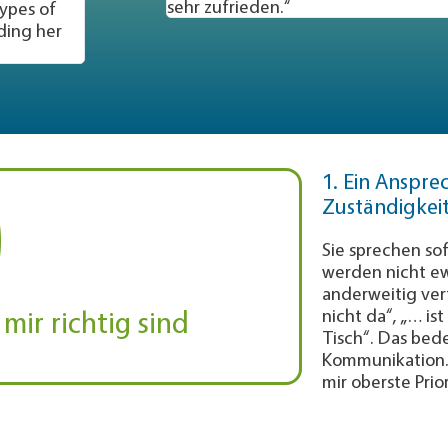
sehr zufrieden.“
wound management, sutures, needles and
surgery. We would have no hesitation i
services.”
0
1. Ein Anspre
Zuständigkei
Sie sprechen sof
werden nicht e
anderweitig vert
nicht da“, „… ist
mir richtig sind​
Tisch“. Das bede
Kommunikation. 
mir oberste Prior