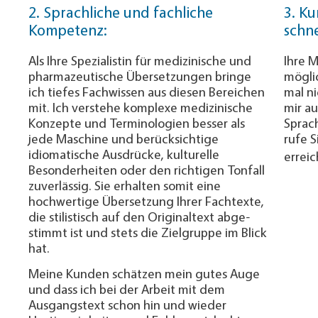
2. Sprachliche und fachliche
3. K
Kompetenz:
schn
Als Ihre Spezialistin für medizinische und
Ihre 
pharmazeutische Übersetzungen bringe
möglic
ich tiefes Fachwissen aus diesen Bereichen
mal ni
mit. Ich verstehe komplexe medizinische
mir au
Konzepte und Terminologien besser als
Sprach
jede Maschine und berücksichtige
rufe S
idiomatische Ausdrücke, kulturelle
errei
Besonderheiten oder den richtigen Tonfall
zuverlässig. Sie erhalten somit eine
hochwertige Übersetzung Ihrer Fachtexte,
die sti­lis­tisch auf den Original­text ab­ge­
stimmt ist und stets die Zielgruppe im Blick
hat.
Meine Kunden schätzen mein gutes Auge
und dass ich bei der Arbeit mit dem
Ausgangs­text schon hin und wieder