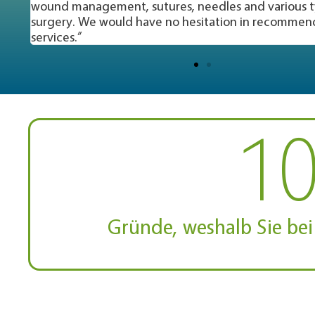
es of
g her
1
Gründe, weshalb Sie bei 