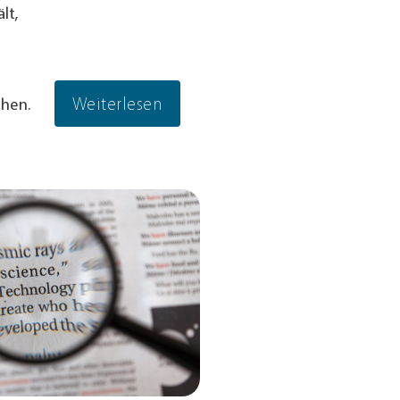
lt,
Weiterlesen
chen.