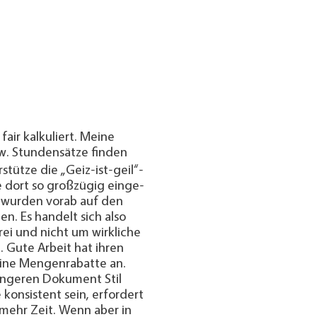
fair kalkuliert. Meine
zw. Stundensätze finden
rstütze die „Geiz-ist-geil“-
dort so groß­zü­gig ein­ge­
 wurden vorab auf den
en. Es handelt sich also
ei und nicht um wirk­liche
n. Gute Arbeit hat ihren
eine Mengen­ra­batte an.
nger­en Do­ku­ment Stil
e konsistent sein, erfordert
 mehr Zeit. Wenn aber in