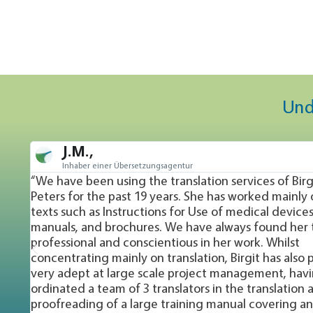
Und
B.T
Fachübersetzerin
 Wahl-
“Birgit is a highly competent translator who has
 medical
my work with her that she is reliable, easy to wo
raining
always delivers on time to a very high standard. I
be very
pleasure to work with her and I would highly 
as a translation provider.”
oved
 co-
omy,