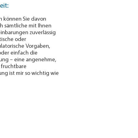
eit:
ch können Sie davon
h sämtliche mit Ihnen
inbarungen zuverlässig
stische oder
latorische Vorgaben,
der einfach die
ung – eine an­ge­nehme,
 fruchtbare
g ist mir so wichtig wie