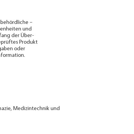
 behördliche –
­gen­hei­ten und
mfang der Über­
e­prüftes Produkt
r­gaben oder
nformation.
mazie, Medizintechnik und