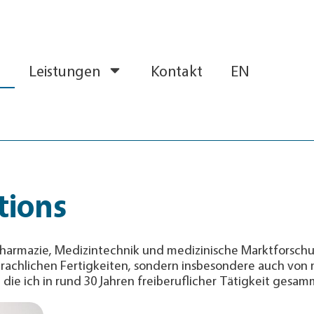
Leistungen
Kontakt
EN
tions
mazie, Medi­zin­tech­nik und me­di­zi­nische Markt­for­schu
rach­li­chen Fertig­kei­ten, sondern ins­be­son­de­re auch v
 die ich in rund 30 Jah­ren frei­beruf­licher Tätig­keit gesa