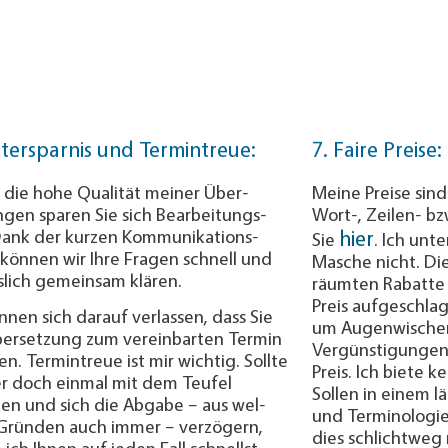
itersparnis und Termintreue:
7. Faire Preise:
 die hohe Qualität meiner Über­
Meine Preise sind 
­gen sparen Sie sich Be­ar­bei­tungs­
Wort-, Zeilen- b
Dank der kurzen Kom­mu­nika­tions­
hier
Sie
. Ich unte
können wir Ihre Fragen schnell und
Masche nicht. Die 
slich gemeinsam klären.
räum­ten Rabatte
Preis aufgeschlag
nnen sich darauf verlassen, dass Sie
um Augen­wische­r
er­setzung zum ver­ein­bar­ten Termin
Ver­gün­sti­gunge
en. Termin­treue ist mir wichtig. Sollte
Preis. Ich biete k
er doch einmal mit dem Teufel
Sollen in einem lä
n und sich die Ab­ga­be – aus wel­
und Termi­no­lo­gi
Grün­den auch immer – verzögern,
dies schlicht­weg
ich Ihnen auf jeden Fall schnellst­