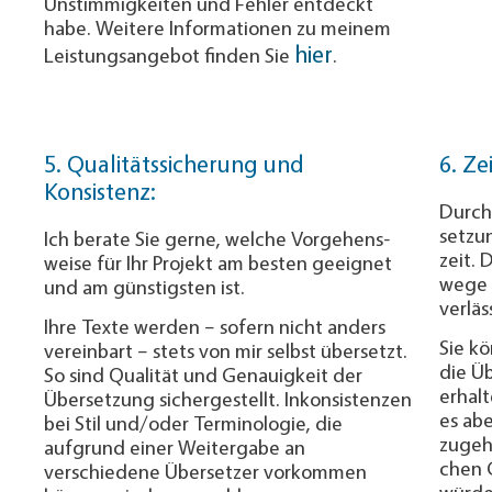
Unstimmigkeiten und Fehler entdeckt
habe. Weitere Informationen zu meinem
hier
Lei­stungs­an­ge­bot finden Sie
.
5. Qualitätssicherung und
6. Ze
Konsistenz:
Durch
setzun
Ich berate Sie gerne, welche Vor­ge­hens­
zeit. 
wei­se für Ihr Projekt am besten geeignet
wege 
und am günstigsten ist.
verläs
Ihre Texte wer­den – sofern nicht anders
Sie kö
vereinbart – stets von mir selbst übersetzt.
die Üb
So sind Qualität und Genauigkeit der
erhalt
Übersetzung sichergestellt. Inkonsistenzen
es ab
bei Stil und/oder Termi­no­lo­gie, die
zugehe
aufgrund einer Weitergabe an
chen 
verschiedene Über­setzer vorkommen
würde 