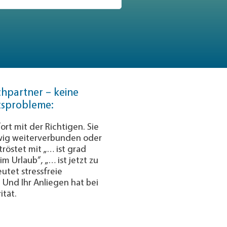
 various types of
n recommending her
chpartner – keine
tsprobleme:
ort mit der Richtigen. Sie
wig weiterverbunden oder
röstet mit „… ist grad
 im Urlaub“, „… ist jetzt zu
utet stressfreie
Und Ihr Anliegen hat bei
ität.