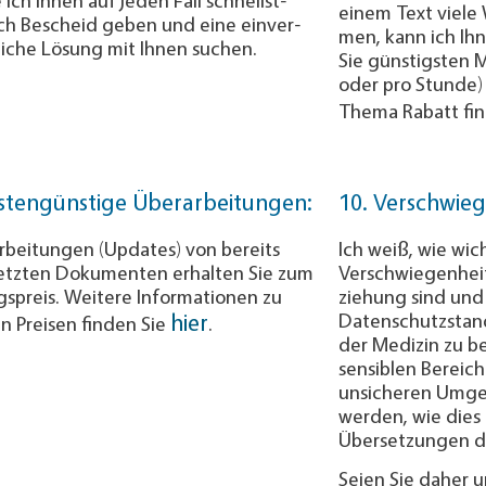
einem Text viele 
ch Bescheid geben und eine ein­ver­
men, kann ich Ihn
liche Lösung mit Ihnen suchen.
Sie gün­stigsten 
oder pro Stunde) 
Thema Rabatt fi
ostengünstige Überarbeitungen:
10. Verschwieg
rbeitungen (Updates) von bereits
Ich weiß, wie wic
etzten Dokumenten erhalten Sie zum
Verschwiegenheit
spreis. Weitere Infor­ma­tio­nen zu
ziehung sind un
hier
Datenschutzstan
n Preisen finden Sie
.
der Medizin zu be
sensiblen Bereich
unsicheren Umge
werden, wie dies 
Übersetzungen der
Seien Sie daher 