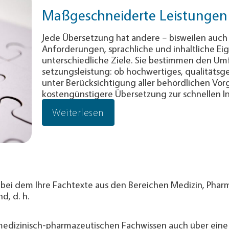
Maßgeschneiderte Leistungen
Jede Übersetzung hat andere – bisweilen auch
An­for­de­rungen, sprach­li­che und in­halt­liche Ei
unter­schied­liche Ziele. Sie bes­timm­en den U
setzungs­leistung: ob hochwertiges, qualitäts­g
unter Berück­sichtigung aller behörd­li­chen Vo
kosten­günsti­gere Übersetzung zur schnellen I
Weiterlesen
, bei dem Ihre Fachtexte aus den Bereichen Medizin, Phar
d, d. h.
medizinisch-pharmazeutischen Fachwissen auch über eine