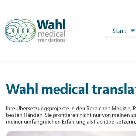
Start
Wahl medical transla
Ihre Übersetzungsprojekte in den Bereichen Medizin, Phar
bes­ten Händen. Sie pro­fi­tieren nicht nur von meinen sp
meiner umfang­reichen Er­fah­rung als Fach­über­setzerin,