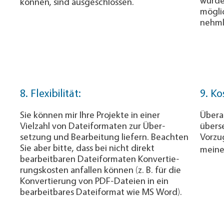
können, sind ausgeschlossen.
mög­li
nehm­
8. Flexibilität:
9. K
Sie können mir Ihre Projekte in einer
Übera
Vielzahl von Dateiformaten zur Über­
übers
setzung und Be­arbeitung liefern. Beach­ten
Vorzug
Sie aber bitte, dass bei nicht direkt
meine
bearbeitbaren Dateiformaten Kon­ver­tie­
rungs­kosten anfallen können (z. B. für die
Konvertierung von PDF-Dateien in ein
bearbeitbares Dateiformat wie MS Word).